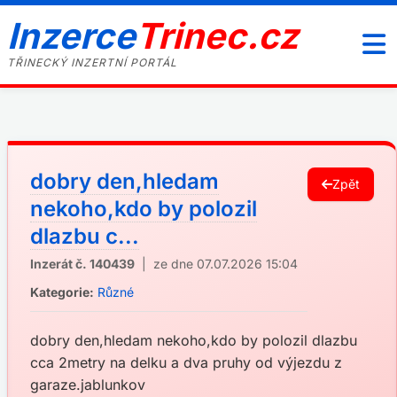
Inzerce
Trinec.cz
TŘINECKÝ INZERTNÍ PORTÁL
dobry den,hledam
Zpět
nekoho,kdo by polozil
dlazbu c...
Inzerát č. 140439
| ze dne 07.07.2026 15:04
Kategorie:
Různé
dobry den,hledam nekoho,kdo by polozil dlazbu
cca 2metry na delku a dva pruhy od výjezdu z
garaze.jablunkov