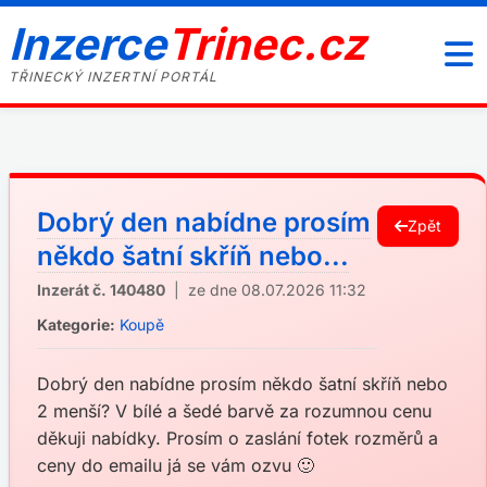
Inzerce
Trinec.cz
TŘINECKÝ INZERTNÍ PORTÁL
Dobrý den nabídne prosím
Zpět
někdo šatní skříň nebo...
Inzerát č. 140480
| ze dne 08.07.2026 11:32
Kategorie:
Koupě
Dobrý den nabídne prosím někdo šatní skříň nebo
2 menší? V bílé a šedé barvě za rozumnou cenu
děkuji nabídky. Prosím o zaslání fotek rozměrů a
ceny do emailu já se vám ozvu 🙂