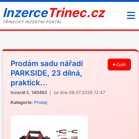
Inzerce
Trinec.cz
TŘINECKÝ INZERTNÍ PORTÁL
Prodám sadu nářadí
Zpět
PARKSIDE, 23 dílná,
praktick...
Inzerát č. 140482
| ze dne 08.07.2026 12:47
Kategorie:
Prodej