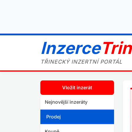
Inzerce
Tri
TŘINECKÝ INZERTNÍ PORTÁL
Vložit inzerát
Nejnovější inzeráty
Prodej
Koupě