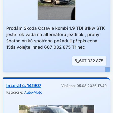
​Tempomat.
Bluetooth
Handsfree
Okna a zrcátka v elektrice
Parkovací kamera
Prodám Škoda Octavie kombi 1.9 TDI 81kw STK
ALU kola
ještě rok vada na alternátoru jezdí ok , prahy
​Bezklíčové startování a zamykáni(tlačítko
špatne nízká spotřeba požaduji přepis cena
Start/Stop).
15tis volejte ihned 607 032 875 Třinec
192000kč
607 032 875
Inzerát č. 141907
Vloženo: 05.08.2026 17:40
Kategorie:
Auto-Moto