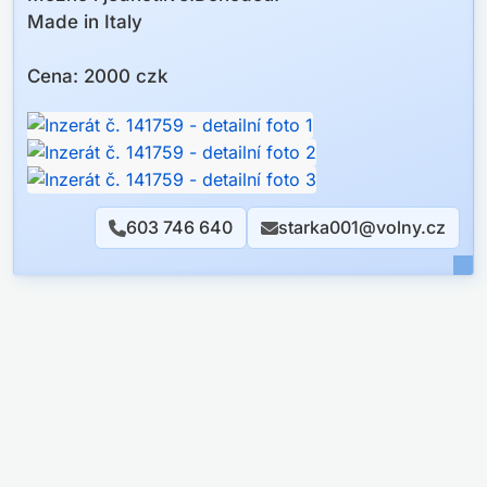
Made in Italy
Cena: 2000 czk
603 746 640
starka001@volny.cz