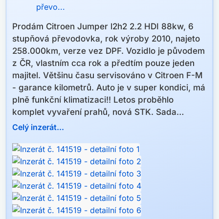
Prodám Citroen Jumper l2h2 2.2 HDI 88kw, 6
stupňová převodovka, rok výroby 2010, najeto
258.000km, verze vez DPF. Vozidlo je původem
z ČR, vlastním cca rok a předtím pouze jeden
majitel. Většinu času servisováno v Citroen F-M
- garance kilometrů. Auto je v super kondici, má
plně funkční klimatizaci!! Letos proběhlo
komplet vyvaření prahů, nová STK. Sada
zimních komplet kol k tomu(80%). Prodávám z
Celý inzerát...
důvodu potřeby vícemístné verze. Cena
139.000,-