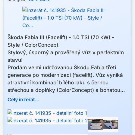
Škoda Fabia III (Facelift) - 1.0 TSI (70 kW) -
Style / ColorConcept
​Stylový, úsporný a prověřený vůz v perfektním
stavu!
​Prodám velmi udržovanou Škodu Fabia třetí
generace po modernizaci (facelift). Vůz vyniká
atraktivní kombinací bílého laku s černou
střechou a doplňky (ColorConcept) a bohatou
výbavou, která zpříjemní každou jízdu.
Celý inzerát...
​Základní údaje:
​Rok výroby: 12/2018 (modelový rok 2019)
​Najeto: 160 570 km
​Motor: 1.0 TSI (přeplňovaný benzín)