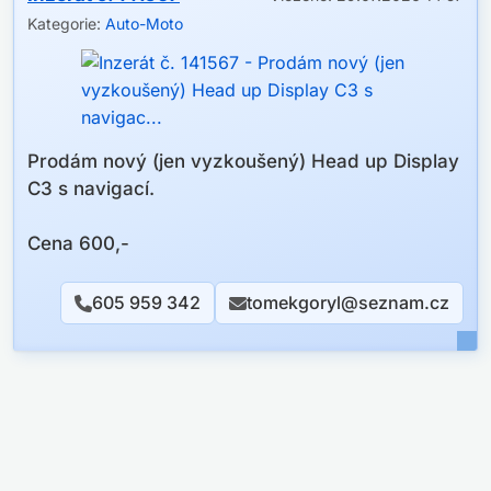
Kategorie:
Auto-Moto
Prodám nový (jen vyzkoušený) Head up Display
C3 s navigací.
Cena 600,-
605 959 342
tomekgoryl@seznam.cz