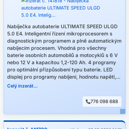
výškově nastavitelné sedadlo řidiče
mlhovky
USB
Nabíječka autobaterie ULTIMATE SPEED ULGD
CD přehrávač
5.0 E4. Inteligentní řízení mikroprocesorem s
dělená zadní sedadla
diagnostickým programem a plně automatickým
tónovaná skla
nabíjecím procesem. Vhodná pro všechny
VIN: FM6FM6BB003NNSTVR27MM62
baterie osobních automobilů a motocyklů s 6 V
nebo 12 V a kapacitou 1,2-120 Ah. 4 programy
pro optimální přizpůsobení typu baterie. LED
displej pro programy nabíjení, hodnotu napětí,
stav nabíjení, varování před přepólováním a
Celý inzerát...
pohotovostní režim. Impulzní nabíjení na oživení
vybitých baterií. Režim zimního nabíjení při
776 098 688
nízkých venkovních teplotách. Ochrana proti
přepólování, zkratu a přetížení. Dlouhodobé
připojení pro udržení stavu nabití bez tvorby
sulfátů.