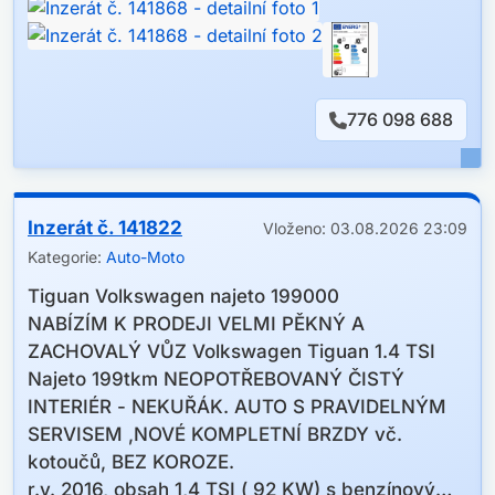
776 098 688
Inzerát č. 141822
Vloženo: 03.08.2026 23:09
Kategorie:
Auto-Moto
Tiguan Volkswagen najeto 199000
NABÍZÍM K PRODEJI VELMI PĚKNÝ A
ZACHOVALÝ VŮZ Volkswagen Tiguan 1.4 TSI
Najeto 199tkm NEOPOTŘEBOVANÝ ČISTÝ
INTERIÉR - NEKUŘÁK. AUTO S PRAVIDELNÝM
SERVISEM ,NOVÉ KOMPLETNÍ BRZDY vč.
kotoučů, BEZ KOROZE.
r.v. 2016, obsah 1,4 TSI ( 92 KW) s benzínovým