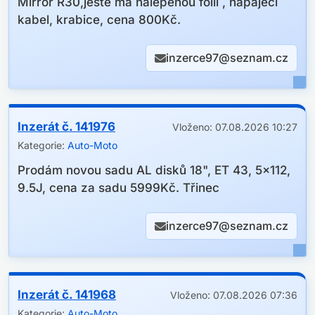
Mirror R30,ještě má nalepenou fólií , napájecí
kabel, krabice, cena 800Kč.
inzerce97@seznam.cz
Inzerát č. 141976
Vloženo: 07.08.2026 10:27
Kategorie:
Auto-Moto
Prodám novou sadu AL disků 18", ET 43, 5x112,
9.5J, cena za sadu 5999Kč. Třinec
inzerce97@seznam.cz
Inzerát č. 141968
Vloženo: 07.08.2026 07:36
Kategorie:
Auto-Moto