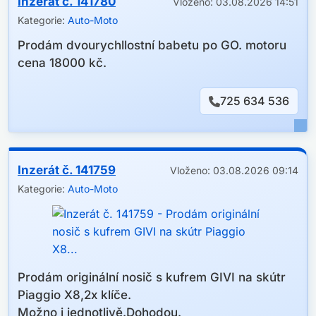
Inzerát č. 141780
Vloženo: 03.08.2026 14:51
Včetně úložného pouzdra.
Kategorie:
Auto-Moto
Nová, originál zabalené, záruka 3 roky, doklady.
Prodám dvourychllostní babetu po GO. motoru
Cena 400,- Kč.
cena 18000 kč.
725 634 536
Inzerát č. 141759
Vloženo: 03.08.2026 09:14
Kategorie:
Auto-Moto
Prodám originální nosič s kufrem GIVI na skútr
Piaggio X8,2x klíče.
Možno i jednotlivě.Dohodou.