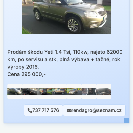
Prodám škodu Yeti 1.4 Tsi, 110kw, najeto 62000
km, po servisu a stk, plná výbava + tažné, rok
výroby 2016.
Cena 295 000,-
737 717 576
rendagro@seznam.cz