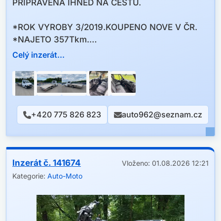
PŘIPRAVENA IHNED NA CESTU.
*ROK VYROBY 3/2019.KOUPENO NOVE V ČR.
*NAJETO 357Tkm.
*STK 3/2027
Celý inzerát...
*DALNIŘNI ZNAMKA 3/2027
*ODTAHOVKA DO 3,5t.
*TAŽNE ZAŘIZENI NA 2,5t.
*NOSNOST 1300KG.
+420 775 826 823
auto962@seznam.cz
*DELKA LOŽNE PLOCHY 5M.
*ŠIŘKA 2,1M
VZDUCHOVE MĚCHY ZADNI
Inzerát č. 141674
Vloženo: 01.08.2026 12:21
NAPRAVY.WEBASTO.
Kategorie:
Auto-Moto
NAVIAK DRAGON.LED PRACOVNI SVĚTLA.
-ODTAHOVKA NEMA TACHOGRAF-