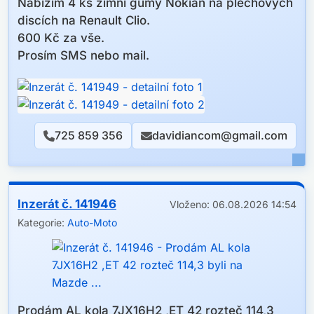
Nabízím 4 ks zimní gumy Nokian na plechových
discích na Renault Clio.
600 Kč za vše.
Prosím SMS nebo mail.
725 859 356
davidiancom@gmail.com
Inzerát č. 141946
Vloženo: 06.08.2026 14:54
Kategorie:
Auto-Moto
Prodám AL kola 7JX16H2 ,ET 42 rozteč 114,3