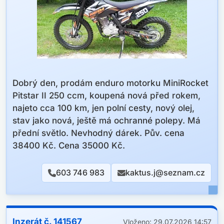
VYBAVA
2X Klič,KLIMATIZACE,WEBASTO,TEMPOMAT,6-
RYCHOSTI.PALUBNI
POČITAČ.RADIO,BLUETOOTH.LED
SVICENI,VYHŘIVANE A ODPRUŽENE SEDADLO
ŘIDIČE
Dobrý den, prodám enduro motorku MiniRocket
-------------------------------------------------
Pitstar II 250 ccm, koupená nová před rokem,
----------------------------------------
najeto cca 100 km, jen polní cesty, nový olej,
- KONTAKT +420 775 826 823
stav jako nová, ještě má ochranné polepy. Má
-ADRESA TŘINEC.
přední světlo. Nevhodný dárek. Pův. cena
-CENA 399.990KČ
38400 Kč. Cena 35000 Kč.
-------------------------------------------------
------------------------------------------
603 746 983
kaktus.j@seznam.cz
Inzerát č. 141567
Vloženo: 29.07.2026 14:57